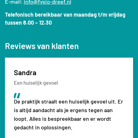
E-mail:
info@fysio-dreef.nl
Telefonisch bereikbaar van maandag t/m vrijdag
tussen 8.00 – 12.30
Reviews van klanten
Sandra
Sven
Monique
Nathalie
Een huiselijk gevoel
Top fysiotherapiepraktijk
Zeer deskundig
Fijne therapie
De praktijk straalt een huiselijk gevoel uit. Er
Top fysiotherapiepraktijk, kom hier al jaren.
Ze zijn zeer deskundig en dat mag en kan ik
Het is heel leuke en fijne therapie met leuk
is altijd aandacht als je ergens tegen aan
Goede therapeuten en begeleiding
zeggen. Ik heb genoeg fysiotherapeuten
personeel en heel kundig.
loopt. Alles is bespreekbaar en er wordt
gezien. Ik zal zeer zeker deze fysio praktijk
gedacht in oplossingen.
aanbevelen in mijn vriendenkring mijn
waardering is zeer hoog.