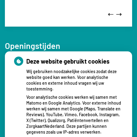
Previous
Next
Openingstijden
Deze website gebruikt cookies
tot
Maandag:
08.00
- 12.30
tot
13.00
- 16.30
Wij gebruiken noodzakelijke cookies zodat deze
tot
Dinsdag:
08.00
- 12.30
website goed kan werken. Voor analytische
cookies en externe inhoud vragen wij uw
tot
13.00
- 16.30
toestemming.
tot
Woensdag:
08.00
- 12.30
Voor analytische cookies werken wij samen met
tot
13.00
- 16.30
Matomo en Google Analytics. Voor externe inhoud
tot
Donderdag:
08.00
- 12.30
werken wij samen met Google (Maps, Translate en
Reviews), YouTube, Vimeo, Facebook, Instagram,
tot
13.00
- 17.30
X (Twitter), Qualizorg, Patiëntenvertellen en
tot
Vrijdag:
08.00
- 12.30
ZorgkaartNederland. Deze partijen kunnen
tot
gegevens zoals uw IP-adres verwerken.
13.00
- 16.30