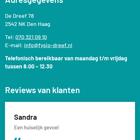
De Dreef 78
2542 NK Den Haag
Tel:
070 321 09 10
E-mail:
info@fysio-dreef.nl
Telefonisch bereikbaar van maandag t/m vrijdag
tussen 8.00 – 12.30
Reviews van klanten
Sandra
Sven
Monique
Nathalie
Een huiselijk gevoel
Top fysiotherapiepraktijk
Zeer deskundig
Fijne therapie