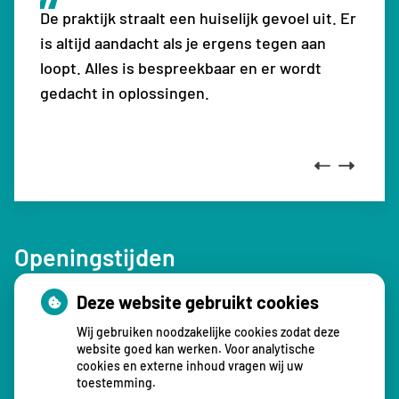
De praktijk straalt een huiselijk gevoel uit. Er
Top fysiotherapiepraktijk, kom hier al jaren.
Ze zijn zeer deskundig en dat mag en kan ik
Het is heel leuke en fijne therapie met leuk
is altijd aandacht als je ergens tegen aan
Goede therapeuten en begeleiding
zeggen. Ik heb genoeg fysiotherapeuten
personeel en heel kundig.
loopt. Alles is bespreekbaar en er wordt
gezien. Ik zal zeer zeker deze fysio praktijk
gedacht in oplossingen.
aanbevelen in mijn vriendenkring mijn
waardering is zeer hoog.
Previous
Next
Openingstijden
Deze website gebruikt cookies
tot
Maandag:
08.00
- 12.30
tot
13.00
- 16.30
Wij gebruiken noodzakelijke cookies zodat deze
tot
Dinsdag:
08.00
- 12.30
website goed kan werken. Voor analytische
cookies en externe inhoud vragen wij uw
tot
13.00
- 16.30
toestemming.
tot
Woensdag:
08.00
- 12.30