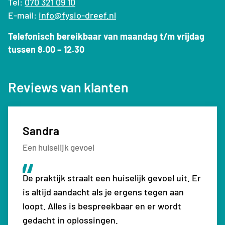
Tel:
070 321 09 10
E-mail:
info@fysio-dreef.nl
Telefonisch bereikbaar van maandag t/m vrijdag
tussen 8.00 – 12.30
Reviews van klanten
Sandra
Sven
Monique
Nathalie
Een huiselijk gevoel
Top fysiotherapiepraktijk
Zeer deskundig
Fijne therapie
De praktijk straalt een huiselijk gevoel uit. Er
Top fysiotherapiepraktijk, kom hier al jaren.
Ze zijn zeer deskundig en dat mag en kan ik
Het is heel leuke en fijne therapie met leuk
is altijd aandacht als je ergens tegen aan
Goede therapeuten en begeleiding
zeggen. Ik heb genoeg fysiotherapeuten
personeel en heel kundig.
loopt. Alles is bespreekbaar en er wordt
gezien. Ik zal zeer zeker deze fysio praktijk
gedacht in oplossingen.
aanbevelen in mijn vriendenkring mijn