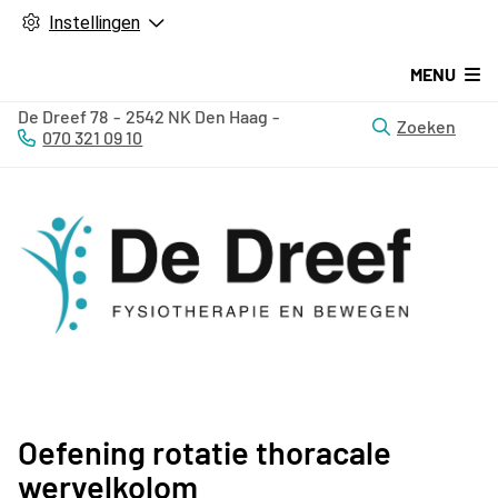
Instellingen
MENU
De Dreef
78
2542 NK
Den Haag
Zoeken
070 321 09 10
Tel:
Oefening rotatie thoracale
wervelkolom