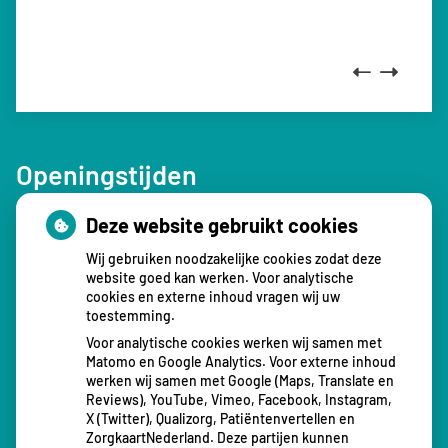
waardering is zeer hoog.
Previous
Next
Openingstijden
Deze website gebruikt cookies
tot
Maandag:
08.00
- 12.30
tot
13.00
- 16.30
Wij gebruiken noodzakelijke cookies zodat deze
tot
Dinsdag:
08.00
- 12.30
website goed kan werken. Voor analytische
cookies en externe inhoud vragen wij uw
tot
13.00
- 16.30
toestemming.
tot
Woensdag:
08.00
- 12.30
Voor analytische cookies werken wij samen met
tot
13.00
- 16.30
Matomo en Google Analytics. Voor externe inhoud
tot
Donderdag:
08.00
- 12.30
werken wij samen met Google (Maps, Translate en
Reviews), YouTube, Vimeo, Facebook, Instagram,
tot
13.00
- 17.30
X (Twitter), Qualizorg, Patiëntenvertellen en
tot
Vrijdag:
08.00
- 12.30
ZorgkaartNederland. Deze partijen kunnen