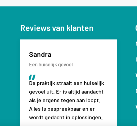
Reviews van klanten
Sandra
Sven
Monique
Nathalie
Een huiselijk gevoel
Top fysiotherapiepraktijk
Zeer deskundig
Fijne therapie
De praktijk straalt een huiselijk
Top fysiotherapiepraktijk, kom
Ze zijn zeer deskundig en dat
Het is heel leuke en fijne
gevoel uit. Er is altijd aandacht
hier al jaren. Goede therapeuten
mag en kan ik zeggen. Ik heb
therapie met leuk personeel en
als je ergens tegen aan loopt.
en begeleiding
genoeg fysiotherapeuten
heel kundig.
Alles is bespreekbaar en er
gezien. Ik zal zeer zeker deze
wordt gedacht in oplossingen.
fysio praktijk aanbevelen in mijn
vriendenkring mijn waardering
is zeer hoog.