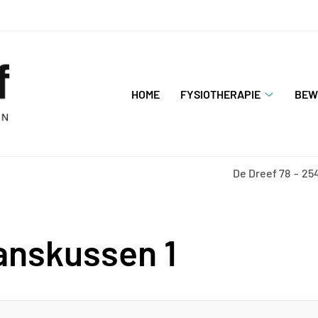
Hoofdmenu
HOME
FYSIOTHERAPIE
BEW
Fysiother
submenu
De Dreef
78
25
anskussen 1