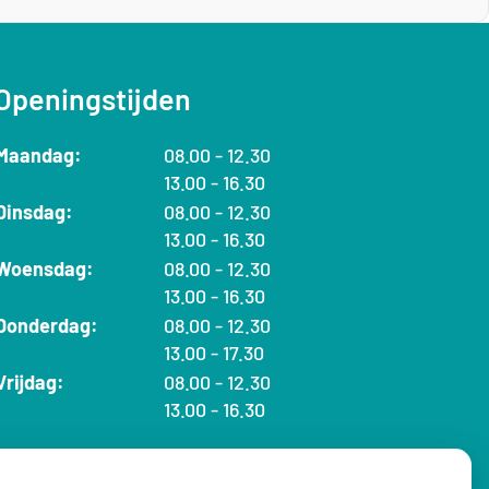
Openingstijden
t
Maandag:
08.00
- 12.30
t
o
13.00
- 16.30
o
t
t
Dinsdag:
08.00
- 12.30
t
t
o
13.00
- 16.30
o
t
t
Woensdag:
08.00
- 12.30
t
t
o
13.00
- 16.30
o
t
t
Donderdag:
08.00
- 12.30
t
t
o
13.00
- 17.30
o
t
t
Vrijdag:
08.00
- 12.30
t
t
o
13.00
- 16.30
o
t
t