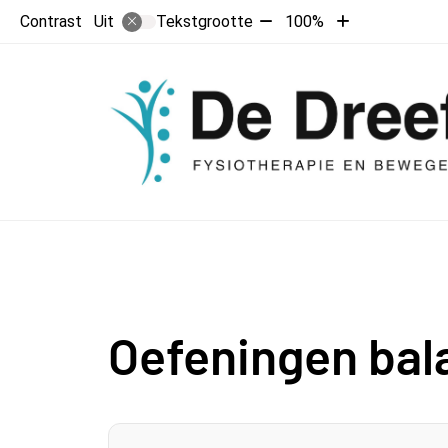
Tekst
Tekst
Contrast
Tekstgrootte
100%
Uit
verkleinen
vergroten
met
met
10%
10%
Oefeningen bal