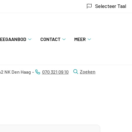
Selecteer Taal
EEGAANBOD
CONTACT
MEER
apie
Beweegaanbod
Contact
Meer
submenu
submenu
submenu
Zoeken
42 NK
Den Haag
070 321 09 10
Tel: